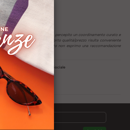
strumenti e approcci operativi. Ho percepito un coordinamento curato e
re cerco un tirocinio. Il rapporto qualità/prezzo risulta conveniente
 sito è risultato chiaro. Al momento non esprimo una raccomandazione
da:
2001 Agenzia Sociale
Educatore
o LinkedIN: