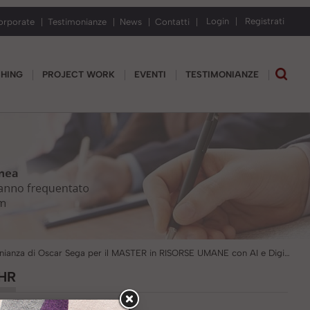
Login
Registrati
orporate
Testimonianze
News
Contatti
CHING
PROJECT WORK
EVENTI
TESTIMONIANZE
Testimonianza di Oscar Sega per il MASTER in RISORSE UMANE con AI e Digital HR
 HR