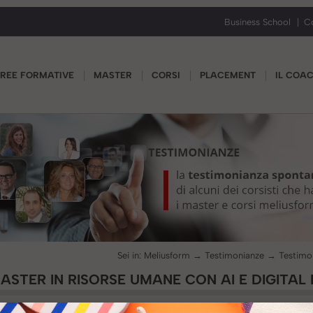
Business School
C
REE FORMATIVE
MASTER
CORSI
PLACEMENT
IL COA
Sei in:
Meliusform
→
Testimonianze
→
ASTER IN RISORSE UMANE CON AI E DIGITAL