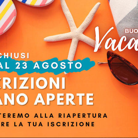
AI e Digital HR
ipali attività HR, con un taglio pratico che ha permesso di esercitarsi su 
rea HR che ha contribuito ad aumentare l’appetibilità del mio profilo ment
vato congrui gli orari, non ho avuto necessità di recuperare lezioni e il
Azien
Ruolo:
giche
Profil
Privacy e termini di utilizzo