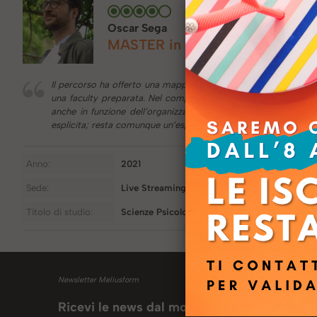
Oscar Sega
MASTER in RISORSE UMANE con 
Il percorso ha offerto una mappa chiara e puntuale delle princ
una faculty preparata. Nel complesso, un buon avviamento all’a
anche in funzione dell’organizzazione delle giornate. Ho tro
esplicita; resta comunque un’esperienza utile e ben costruita.
Anno:
2021
Sede:
Live Streaming
Titolo di studio:
Scienze Psicologiche Cognitive e Psicobiolo
Newsletter Meliusform
Ricevi le news dal mondo Meliusform