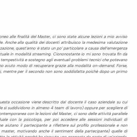
o alle finalità del Master, ci sono state alcune lezioni a mio avviso
le. Anche alla qualità dei docenti attribuisco la medesima valutazione
zzazione, quest’anno è stato un po' particolare a causa dell’emergenza
irtuale in modalità streaming. Ciononostante io mi sono trovata fin da
n tempestività e sostegno agli eventuali problemi tecnici che potevano
ue ho avuto modo di recuperare grazie alla modalità on-demand. Forse,
enti, mentre per il secondo non sono soddisfatta poiché dopo un primo
esta occasione viene descritto dal docente il caso aziendale su cui
 aule si suddividono in almeno 4 team di lavoro) oppure per scegliere di
ontemporanea con le lezioni del Master, ci sono delle attività parallele
ale con la psicologa, per poi accedere alle sessioni individuali di
 aiutano il partecipante a riflettere sul profilo professionale e non
l master, motivando anche il sentiment della partecipante) quelle di
tto le attività perché ha ricevuto una proposta da parte di un’azienda,