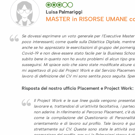
Luisa Palmariggi
MASTER in RISORSE UMANE con 
Se dovessi esprimere un voto generale per l’Executive Master 
poco interessanti, come quelle sulla Didattica Digitale, mentr
anche se ho apprezzato le esercitazioni di gruppo del pomerigg
Covid-19 e non deve essere stato facile per la Business School
subito bene in quanto non ho avuto problemi di alcun tipo graz
susseguirsi. Mi spiace solo che siano state modificate alcune
mi aspettavo di più dal Project Work e dal Servizio Placement
lavoro di definizione del CV mi sono sentita poco seguita. Spero
Risposta del nostro ufficio Placement e Project Work:
Il Project Work e le sue linee guida vengono presentat
lavorare e, trattandosi di un’attività facoltativa, i par
non aderire. In riferimento al Percorso Placement, c’è da
come la compilazione del Questionario di Personalità 
orientamento e di lavoro sul profilo. Tale lavoro è gui
strettamente sul CV. Queste sono state le attività svo
promozione del profilo, per cui la Palmariggi stessa è s