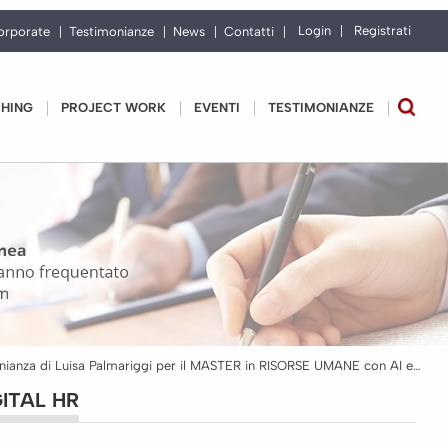
Login
Registrati
orporate
Testimonianze
News
Contatti
CHING
PROJECT WORK
EVENTI
TESTIMONIANZE
Testimonianza di Luisa Palmariggi per il MASTER in RISORSE UMANE con AI e Digital HR
GITAL HR