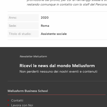
restando comunque in contatto con lo staff del Percor
Anno:
2020
Sede:
Roma
Titolo di studio:
Assistente sociale
Newsletter Meliusform
Ricevi le news dal mondo Meliusform
Non perderti nessuno dei nostri eventi e contenuti
Meliusform Business School
Contatti
Lavora con Noi