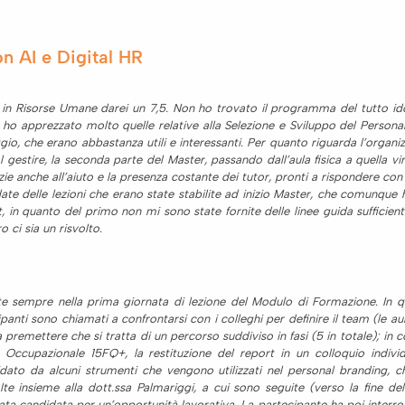
AI e Digital HR
in Risorse Umane darei un 7,5. Non ho trovato il programma del tutto idone
e ho apprezzato molto quelle relative alla Selezione e Sviluppo del Persona
io, che erano abbastanza utili e interessanti. Per quanto riguarda l’organi
 gestire, la seconda parte del Master, passando dall’aula fisica a quella v
ie anche all’aiuto e la presenza costante dei tutor, pronti a rispondere co
 date delle lezioni che erano state stabilite ad inizio Master, che comunq
, in quanto del primo non mi sono state fornite delle linee guida suffici
 ci sia un risvolto.
e sempre nella prima giornata di lezione del Modulo di Formazione. In qu
tecipanti sono chiamati a confrontarsi con i colleghi per definire il team (le
 premettere che si tratta di un percorso suddiviso in fasi (5 in totale); in c
Occupazionale 15FQ+, la restituzione del report in un colloquio individu
dato da alcuni strumenti che vengono utilizzati nel personal branding, che
lte insieme alla dott.ssa Palmariggi, a cui sono seguite (verso la fine de
tata candidata per un’opportunità lavorativa. La partecipante ha poi interro