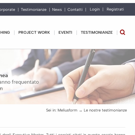
Login
Registrati
orporate
Testimonianze
News
Contatti
CHING
PROJECT WORK
EVENTI
TESTIMONIANZE
Sei in:
Meliusform
→ Le nostre testimonianze
degli Executive Master. Tutti i corsisti citati in questo spazio hanno