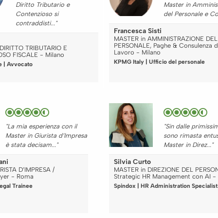
Diritto Tributario e
Master in Amminis
Contenzioso si
del Personale e Con
contraddisti..."
Francesca Sisti
MASTER in AMMINISTRAZIONE DEL
PERSONALE, Paghe & Consulenza d
DIRITTO TRIBUTARIO E
Lavoro - Milano
SO FISCALE - Milano
KPMG Italy | Ufficio del personale
e | Avvocato
"La mia esperienza con il
"Sin dalle primissi
Master in Giurista d’Impresa
sono rimasta entus
è stata decisam..."
Master in Direz..."
ani
Silvia Curto
RISTA D’IMPRESA /
MASTER in DIREZIONE DEL PERSO
yer - Roma
Strategic HR Management con AI -
Legal Trainee
Spindox | HR Administration Specialist