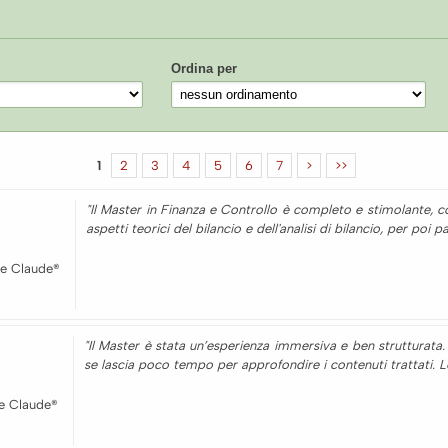
Ordina per
1
2
3
4
5
6
7
>
>>
"Il Master in Finanza e Controllo è completo e stimolante, co
aspetti teorici del bilancio e dell'analisi di bilancio, per poi
e Claude®
"Il Master è stata un’esperienza immersiva e ben strutturata
se lascia poco tempo per approfondire i contenuti trattati. Le 
e Claude®