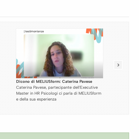
Dicono di MELIUSform: Valentina Preta
Valentina Preta, partecipante del Master
Specialistico in Technology Law e Legal
Innovation ci parla di MELIUSform e della sua
esperienza