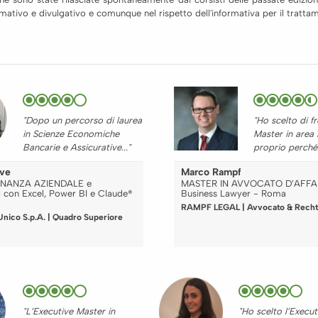
formativo e divulgativo e comunque nel rispetto dell'informativa per il trat
"Dopo un percorso di laurea
"Ho scelto di f
in Scienze Economiche
Master in area
Bancarie e Assicurative..."
proprio perché c
eve
Marco Rampf
FINANZA AZIENDALE e
MASTER IN AVVOCATO D’AFFAR
con Excel, Power BI e Claude®
Business Lawyer - Roma
RAMPF LEGAL | Avvocato & Recht
nico S.p.A. | Quadro Superiore
"L’Executive Master in
"Ho scelto l’Execut