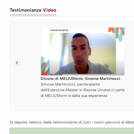
Testimonianze
Video
mucci
Dicono di MELIUSform: Fausto Acocella
Fausto Acocella, partecipante del Master
ci parla
Specialistico in Management della Sostenibilit
Ambientale ci parla di MELIUSform e della su
esperienza
Di seguito l'elenco delle testimonianze di tutti i nostri percorsi di Mast