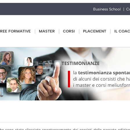
Business School
C
REE FORMATIVE
MASTER
CORSI
PLACEMENT
IL COA
e sono state rilasciate spontaneamente dai corsisti delle passate edizioni 