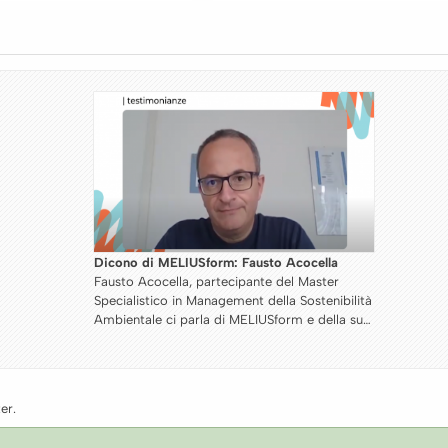
Dicono di MELIUSform: Caterina Pavese
Caterina Pavese, partecipante dell'Executive
à
Master in HR Psicologi ci parla di MELIUSform
a
e della sua esperienza
er.