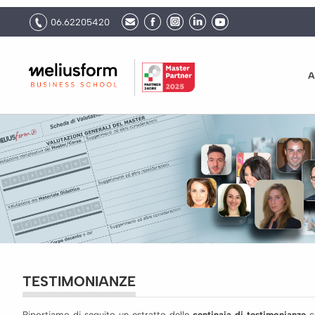
06.62205420
A
TESTIMONIANZE
Riportiamo di seguito un estratto delle
centinaia di testimonianze
ch