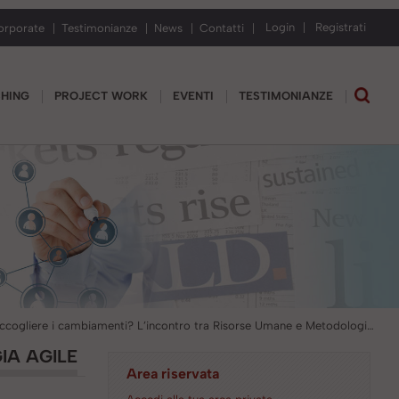
Login
Registrati
orporate
Testimonianze
News
Contatti
CHING
PROJECT WORK
EVENTI
TESTIMONIANZE
Come accogliere i cambiamenti? L’incontro tra Risorse Umane e Metodologia Agile
IA AGILE
Area riservata