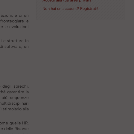
Accedi alla tua area privata
Non hai un account? Registrati!
azioni, e di un
 fronteggiare le
e le evoluzioni
 e strutture in
di software, un
 degli sprechi.
hé garantire la
o più sequenze
ltidisciplinari
 stimolarlo alla
come quelle HR.
ne delle Risorse