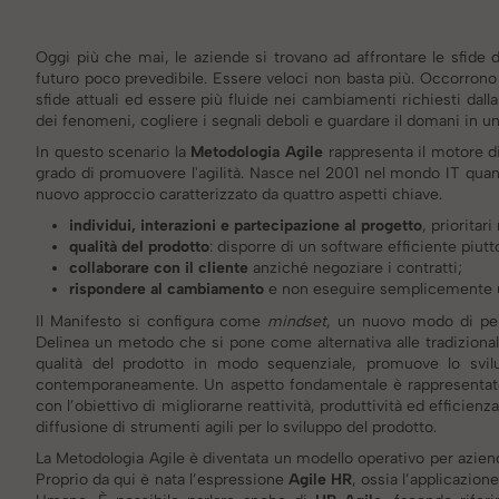
Oggi più che mai, le aziende si trovano ad affrontare le sfide d
futuro poco prevedibile. Essere veloci non basta più. Occorrono or
sfide attuali ed essere più fluide nei cambiamenti richiesti dal
dei fenomeni, cogliere i segnali deboli e guardare il domani in u
In questo scenario la
Metodologia Agile
rappresenta il motore di
grado di promuovere l'agilità.
Nasce nel 2001 nel mondo IT quando
nuovo approccio caratterizzato da quattro aspetti chiave.
individui, interazioni e partecipazione al progetto
, prioritar
qualità del prodotto
: disporre di un software efficiente piu
collaborare con il cliente
anziché negoziare i contratti;
rispondere al cambiamento
e non eseguire semplicemente u
Il Manifesto si configura come
mindset
, un nuovo modo di pens
Delinea un metodo che si pone come alternativa alle tradizional
qualità del prodotto in modo sequenziale, promuove lo svi
contemporaneamente. Un aspetto fondamentale è rappresentato dal
con l’obiettivo di migliorarne reattività, produttività ed efficienza
diffusione di strumenti agili per lo sviluppo del prodotto.
La Metodologia Agile è diventata un modello operativo per aziend
Proprio da qui è nata l’espressione
Agile HR
, ossia l’applicazion