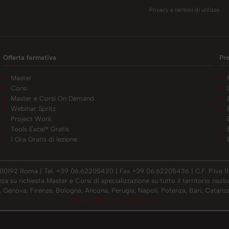
Privacy e termini di utilizzo
Offerta formativa
Pr
Master
Corsi
Master e Corsi On Demand
Webinar Spritz
Project Work
Tools Excel® Gratis
1 Ora Gratis di lezione
- 00192 Roma | Tel. +39 06.62205420 | Fax +39 06.62205436 | C.F. P.Iva 11
su richiesta Master e Corsi di specializzazione su tutto il territorio nazional
 Genova, Firenze, Bologna, Ancona, Perugia, Napoli, Potenza, Bari, Catanza
Privacy Policy
Cookie Policy