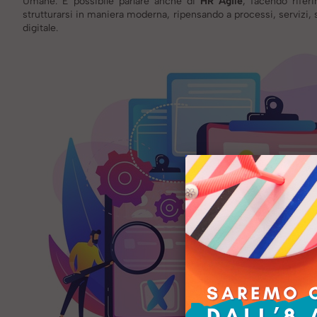
Umane. È possibile parlare anche di
HR Agile
, facendo rifer
strutturarsi in maniera moderna, ripensando a processi, servizi, 
digitale.