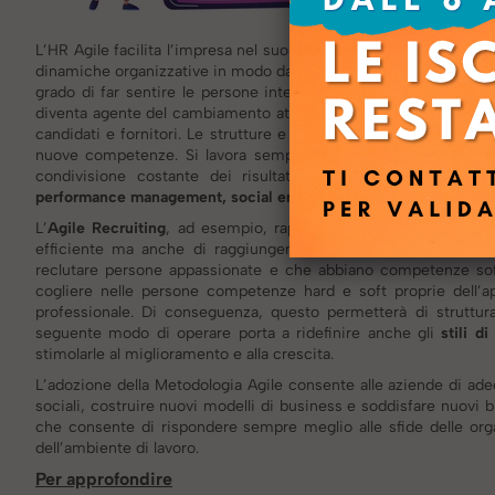
L’HR Agile facilita l’impresa nel suo flusso di lavoro giornaliero
dinamiche organizzative in modo da gestire le persone e le relati
grado di far sentire le persone integrate, realizzate e parti d
diventa agente del cambiamento attraverso l’adozione di un diver
candidati e fornitori.
Le strutture e i modelli di servizio tendon
nuove competenze. Si lavora sempre più in
team multidiscipli
condivisione costante dei risultati raggiunti.
Le principali 
performance management, social employer branding, digital onboa
L’
Agile Recruiting
, ad esempio, rappresenta una metodologia c
efficiente ma anche di raggiungere numerosi benefici. Tra que
reclutare persone appassionate e che abbiano competenze soft 
cogliere nelle persone competenze hard e soft proprie dell’ap
professionale. Di conseguenza, questo permetterà di struttu
seguente modo di operare porta a ridefinire anche gli
stili d
stimolarle al miglioramento e alla crescita.
L’adozione della Metodologia Agile consente alle aziende di adeg
sociali, costruire nuovi modelli di business e soddisfare nuovi 
che consente di rispondere sempre meglio alle sfide delle org
dell’ambiente di lavoro.
Per approfondire