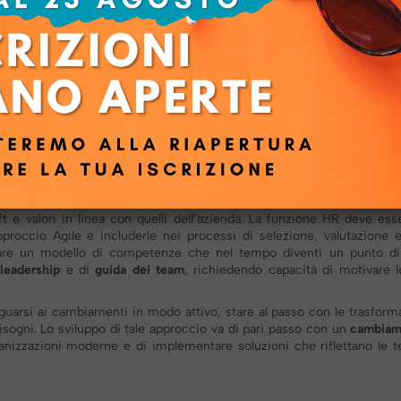
, la rende più adattabile all’ambiente di business esterno e consente u
ve funzioni in maniera più olistica. Si parla di servizi sempre più hu
i un progetto, puntando a far vivere loro esperienze sempre migliori.
so approccio gestionale e l’utilizzo di nuove soluzioni da parte di di
o ad essere sempre più ibridi e si assiste alla crescente nascita di n
nari e per progetti
che adottano sistemi di
feedback continui
, di
innovazioni includono:
smart working, digital learning, crowdsou
rding, Artificial Intelligence
.
he non solo permetterà di ridurre al minimo gli errori e di lavor
sti la possibilità di scommettere sulle diversità, lavorare sul per
e valori in linea con quelli dell’azienda.
La funzione HR deve esse
proccio Agile e includerle nei processi di selezione, valutazione e
rare un modello di competenze che nel tempo diventi un punto di r
i leadership
e di
guida dei team
, richiedendo capacità di motivare 
uarsi ai cambiamenti in modo attivo, stare al passo con le trasformaz
bisogni. Lo sviluppo di tale approccio va di pari passo con un
cambiame
anizzazioni moderne e di implementare soluzioni che riflettano le t