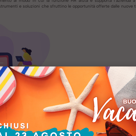
imento al modo in cui la funzione HR aiuta e supporta l’azienda a
strumenti e soluzioni che sfruttino le opportunità offerte dalle nuove 