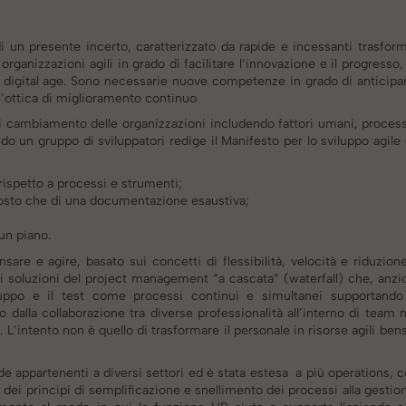
i un presente incerto, caratterizzato da rapide e incessanti trasform
ganizzazioni agili in grado di facilitare l’innovazione e il progresso,
la digital age. Sono necessarie nuove competenze in grado di anticipar
n’ottica di miglioramento continuo.
 cambiamento delle organizzazioni includendo fattori umani, processi
 un gruppo di sviluppatori redige il Manifesto per lo sviluppo agile 
i rispetto a processi e strumenti;
ttosto che di una documentazione esaustiva;
n piano.
are e agire, basato sui concetti di flessibilità, velocità e riduzione
i soluzioni del project management “a cascata” (waterfall) che, anzic
luppo e il test come processi continui e simultanei supportand
la collaborazione tra diverse professionalità all’interno di team mu
. L’intento non è quello di trasformare il personale in risorse agili bensì
e appartenenti a diversi settori ed è stata estesa a più operations, 
e dei principi di semplificazione e snellimento dei processi alla gestio