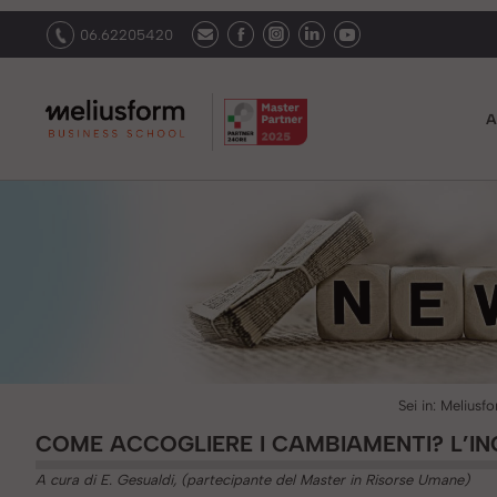
06.62205420
A
Sei in:
Meliusf
COME ACCOGLIERE I CAMBIAMENTI? L’I
A cura di E. Gesualdi, (partecipante del Master in Risorse Umane)