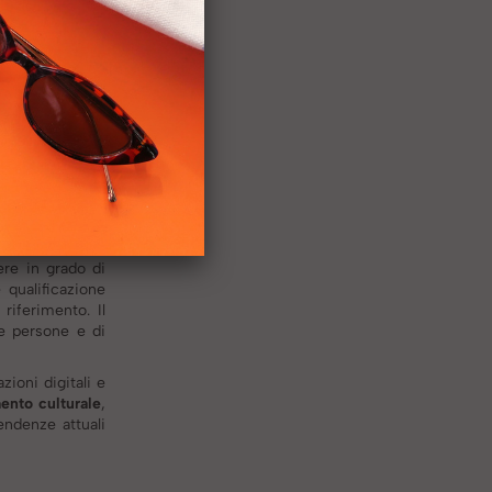
n redesign delle
man-centered, in
La funzione HR
pendenti, capi,
uovi mestieri e
 monitoraggio e
rced feedback,
are in modo più
sonal branding,
re in grado di
 qualificazione
iferimento. Il
le persone e di
ioni digitali e
nto culturale
,
endenze attuali