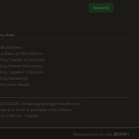
ess Area
MELIUSnews
Le News di MELIUSform
Blog Finanza e Controllo
Blog Human Resources
Blog Legale e Tributario
Blog Marketing
Brochure Master
304111005 | email:
segreteria@meliusform.it
e e in tutte le principali città italiane
ro, Palermo, Cagliari.
Realizzazione siti web