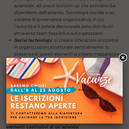
aziendale, ad una di bottom-up che proviene dai
dipendenti dell’azienda. Tecnologia sociale o un
sistema di governance organizzativa, in cui
l’autorità e il potere decisionale sono distribuiti
attraverso team flessibili e autorganizzanti.
Social technology
: si creano interazioni orizzontali
in organizzazioni strutturate verticalmente. In
presenza di questi elementi si creano trasparenze
e connettività e si riducono i tempi di diffusione
delle informazioni all’interno di un’organizzazione.
Le Exo hanno portato ad una rivisitazione di un nuovo
strumento: il
Business Model Canvas
. Tale modello,
creato da Alexander Osterwalder, permette di
rappresentare visivamente il modo in cui
un’azienda crea, distribuisce e cattura valore per i
propri clienti.
È un potente framework all’interno del
quale sono rappresentati sotto forma di blocchi i 9
elementi costitutivi di un’azienda
: