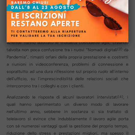
tramite l'utilizzo di strumenti e canali telematici, seguendo un
orario di lavoro definito precedentemente. L’orario è dunque
proprio l’elemento distintivo che lo differenzia dallo Smart
Working: il controllo del lavoro si deve infatti spostare dalla
quantità di tempo lavorato ai risultati conseguiti. Molte
aziende hanno adottato le modalità cosiddette agili, creando
(3)
talvolta non poca confusione tra i nuovi “Nomadi digitali
da
Pandemia”, rimasti orfani della propria prestazione e costretti
a riunioni in videoconferenza, problemi di connessione e
soprattutto ad una dura riflessione sul proprio ruolo all'interno
dell'ufficio, su l'imprescindibilità delle relazioni sociali che
intercorrono tra i colleghi e con i clienti.
(4)
Analizzando le risposte di alcuni lavoratori intervistati
, i
quali hanno sperimentato un diverso modo di lavorare
nell'ultimo anno, sebbene in sostanza si sia trattato di
telelavoro si evince che indubbiamente il lavoro agile porta
con sé numerosi vantaggi quali la gestione del proprio tempo,
riduzione dello stress e prestazioni migliori, ma spesso il