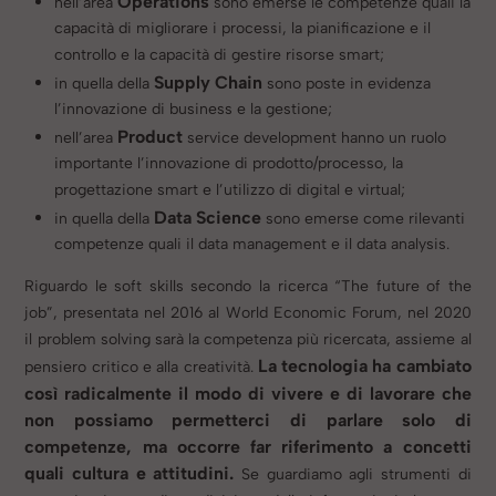
Operations
nell’area
sono emerse le competenze quali la
capacità di migliorare i processi, la pianificazione e il
controllo e la capacità di gestire risorse smart;
Supply Chain
in quella della
sono poste in evidenza
l’innovazione di business e la gestione;
Product
nell’area
service development hanno un ruolo
importante l’innovazione di prodotto/processo, la
progettazione smart e l’utilizzo di digital e virtual;
Data Science
in quella della
sono emerse come rilevanti
competenze quali il data management e il data analysis.
Riguardo le soft skills secondo la ricerca “The future of the
job”, presentata nel 2016 al World Economic Forum, nel 2020
il problem solving sarà la competenza più ricercata, assieme al
La tecnologia ha cambiato
pensiero critico e alla creatività.
così radicalmente il modo di vivere e di lavorare che
non possiamo permetterci di parlare solo di
competenze, ma occorre far riferimento a concetti
quali cultura e attitudini.
Se guardiamo agli strumenti di