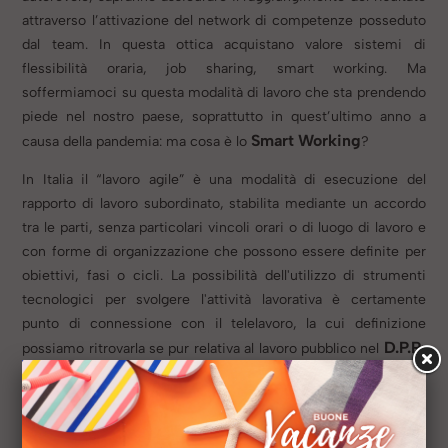
attraverso l’attivazione del network di competenze posseduto
dal team. In questa ottica acquistano valore sistemi di
flessibilità oraria, job sharing, smart working. Ma
soffermiamoci su questa modalità di lavoro che sta prendendo
piede nel nostro paese, soprattutto in quest’ultimo anno a
Smart Working
causa della pandemia: ma cosa è lo
?
In Italia il “lavoro agile” è una modalità di esecuzione del
rapporto di lavoro subordinato, stabilita mediante un accordo
tra le parti, senza particolari vincoli orari o di luogo di lavoro e
con forme di organizzazione che possono essere definite per
obiettivi, fasi o cicli. La possibilità dell'utilizzo di strumenti
tecnologici per svolgere l'attività lavorativa è certamente
punto di connessione con il telelavoro, la cui definizione
D.P.R.
possiamo ritrovarla se pur relativa al lavoro pubblico nel
8 marzo 1998, n.70
come una forma di lavoro a distanza, su
accordo stipulato con l'azienda, grazie al quale il dipendente
può svolgere la propria prestazione in un luogo differente da
quello che normalmente si presta allo svolgimento del lavoro,