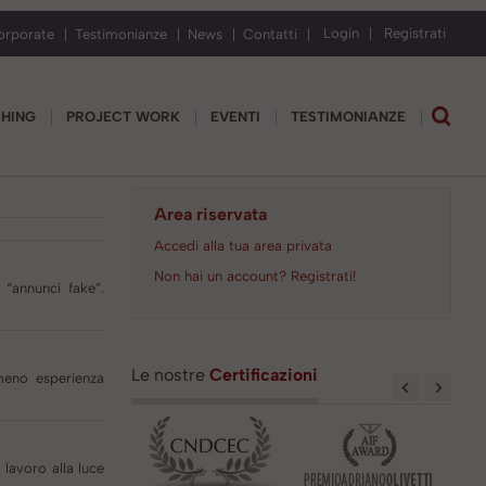
Login
Registrati
orporate
Testimonianze
News
Contatti
CHING
PROJECT WORK
EVENTI
TESTIMONIANZE
Area riservata
Accedi alla tua area privata
Non hai un account? Registrati!
“annunci fake”.
Le nostre
Certificazioni
meno esperienza
lavoro alla luce