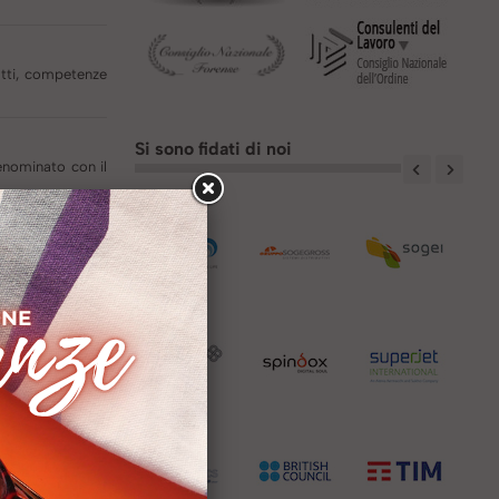
atti, competenze
Si sono fidati
di noi
denominato con il
iere un Servizio