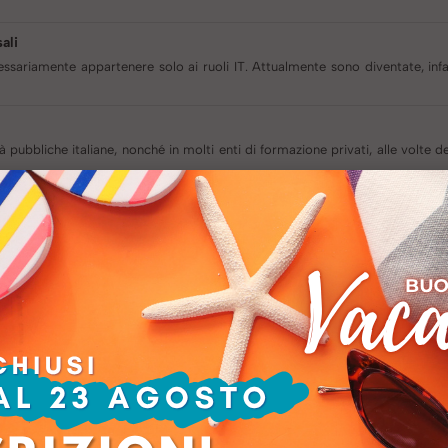
ali
ssariamente appartenere solo ai ruoli IT. Attualmente sono diventate, inf
tà pubbliche italiane, nonché in molti enti di formazione privati, alle volte 
sa a lavoro andando ad indagare un tema “caldo” per chi si trova a scegl
a fino ad un certo punto
rsonale