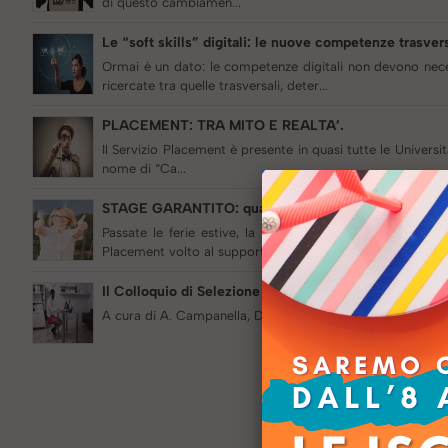
di questo cambiamen...
Le “soft skills” digitali: le nuove competenze trasvers
Ormai è un dato: le competenze digitali non devono nece
ricercate tra quelle trasversali, deter...
PLACEMENT: TRA MITO E REALTA’.
Il Servizio Placement è presente in quasi tutte le Universi
nome di “Ca...
STAGE GARANTITO: quando diffidare dalle garanzie.
Passate le ferie estive, la nostra redazione si è rimes
Placement volto al supporto de...
Il Colloquio di Selezione ai tempi del Covid, smart m
A cura di A. Campanella, Docente in area Gestione del Pe