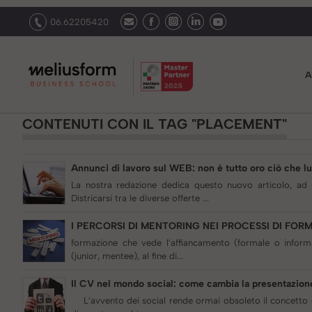
06.62205420
A
CONTENUTI CON IL TAG "PLACEMENT"
Annunci di lavoro sul WEB: non è tutto oro ciò che lu
La nostra redazione dedica questo nuovo articolo, ad u
Districarsi tra le diverse offerte ...
I PERCORSI DI MENTORING NEI PROCESSI DI FO
formazione che vede l’affiancamento (formale o infor
(junior, mentee), al fine di...
Il CV nel mondo social: come cambia la presentazione
L’avvento dei social rende ormai obsoleto il concetto d