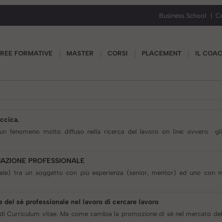
Business School
C
REE FORMATIVE
MASTER
CORSI
PLACEMENT
IL COA
ccica.
n fenomeno molto diffuso nella ricerca del lavoro on line: ovvero gli 
RMAZIONE PROFESSIONALE
male) tra un soggetto con più esperienza (senior, mentor) ed uno con 
 del sé professionale nel lavoro di cercare lavoro
i Curriculum vitae. Ma come cambia la promozione di sé nel mercato del 