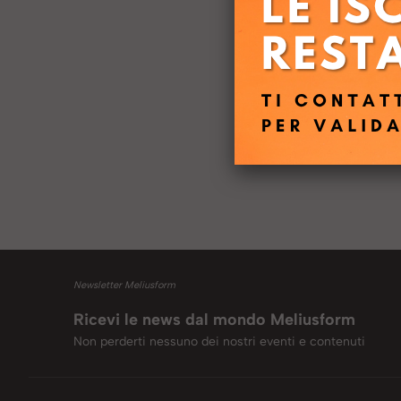
Newsletter Meliusform
Ricevi le news dal mondo Meliusform
Non perderti nessuno dei nostri eventi e contenuti