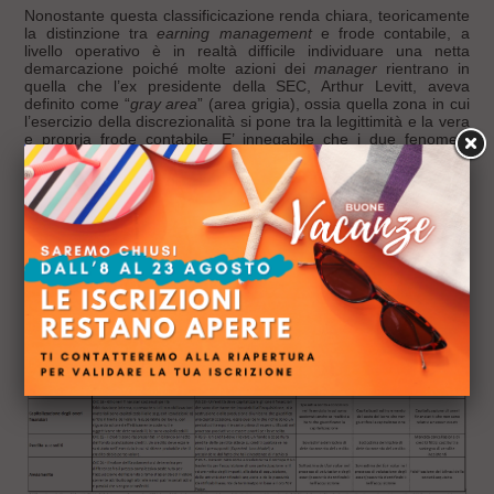
​Nonostante questa classificicazione renda chiara, teoricamente
la distinzione tra
earning management
e frode contabile, a
livello operativo è in realtà difficile individuare una netta
demarcazione poiché molte azioni dei
manager
rientrano in
quella che l’ex presidente della SEC, Arthur Levitt, aveva
definito come “
gray area
” (area grigia), ossia quella zona in cui
l’esercizio della discrezionalità si pone tra la legittimità e la vera
e propria frode contabile. E’ innegabile che i due fenomeni
siano fortemente correlati e molto spesso la presenza
di
earning management
preannuncia la comparsa di frode
[3]
contabile col passare del tempo
.
Di seguito un esempio di alcune operazioni e del loro diverso
trattamento contabile (Jacek,2011):