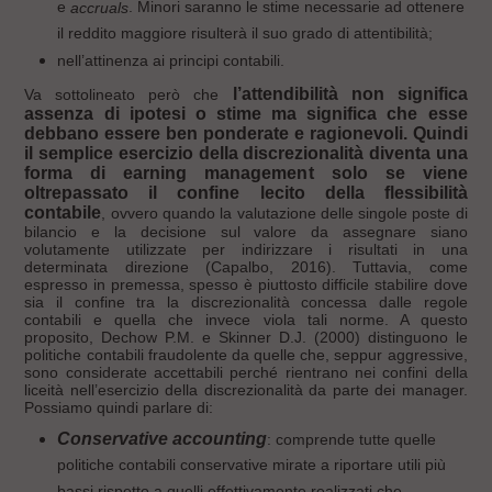
e
. Minori saranno le stime necessarie ad ottenere
accruals
il reddito maggiore risulterà il suo grado di attentibilità;
nell’attinenza ai principi contabili.
l’attendibilità non significa
​Va sottolineato però che
assenza di ipotesi o stime ma significa che esse
debbano essere ben ponderate e ragionevoli. Quindi
il semplice esercizio della discrezionalità diventa una
forma di earning management solo se viene
oltrepassato il confine lecito della flessibilità
contabile
, ovvero quando la valutazione delle singole poste di
bilancio e la decisione sul valore da assegnare siano
volutamente utilizzate per indirizzare i risultati in una
determinata direzione (Capalbo, 2016). Tuttavia, come
espresso in premessa, spesso è piuttosto difficile stabilire dove
sia il confine tra la discrezionalità concessa dalle regole
contabili e quella che invece viola tali norme. A questo
proposito, Dechow P.M. e Skinner D.J. (2000) distinguono le
politiche contabili fraudolente da quelle che, seppur aggressive,
sono considerate accettabili perché rientrano nei confini della
liceità nell’esercizio della discrezionalità da parte dei manager.
Possiamo quindi parlare di:
Conservative accounting
: comprende tutte quelle
politiche contabili conservative mirate a riportare utili più
bassi rispetto a quelli effettivamente realizzati che