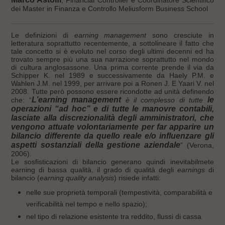
, Financial Controller e Coordinatore Scientifico
dei Master in Finanza e Controllo Meliusform Business School
Le definizioni di
earning management
sono cresciute in
letteratura soprattutto recentemente, a sottolineare il fatto che
tale concetto si è evoluto nel corso degli ultimi decenni ed ha
trovato sempre più una sua narrazione soprattutto nel mondo
di cultura anglosassone. Una prima corrente prende il via da
Schipper K. nel 1989 e successivamente da Haely P.M. e
Wahlen J.M. nel 1999, per arrivare poi a Ronen J. E Yaari V. nel
2008. Tutte però possono essere ricondotte ad unità definendo
L’earning management
le
che: “
è il complesso di tutte
operazioni “ad hoc” e di tutte le manovre contabili,
lasciate alla discrezionalità degli amministratori, che
vengono attuate volontariamente per far apparire un
bilancio differente da quello reale e/o influenzare gli
aspetti sostanziali della gestione aziendale
” (Verona,
2006).
Le sosfisticazioni di bilancio generano quindi inevitabilmete
earning di bassa qualità, il grado di qualità degli
earnings
di
bilancio (
earning quality analysis
) risiede infatti:
nelle sue proprietà temporali (tempestività, comparabilità e
verificabilità nel tempo e nello spazio);
nel tipo di relazione esistente tra reddito, flussi di cassa