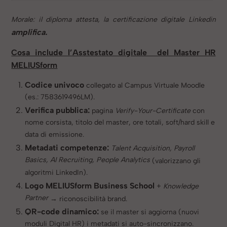
Morale: il diploma attesta, la certificazione digitale Linkedin
amplifica.
Cosa include l’Asstestato digitale del Master HR
MELIUSform
Codice univoco
collegato al Campus Virtuale Moodle
(es.: 7583619496LM).
Verifica pubblica:
pagina
Verify-Your-Certificate
con
nome corsista, titolo del master, ore totali, soft/hard skill e
data di emissione.
Metadati competenze:
Talent Acquisition, Payroll
Basics, AI Recruiting, People Analytics
(valorizzano gli
algoritmi LinkedIn).
Logo MELIUSform Business School
+
Knowledge
Partner
→ riconoscibilità brand.
QR-code dinamico:
se il master si aggiorna (nuovi
moduli Digital HR) i metadati si auto-sincronizzano.