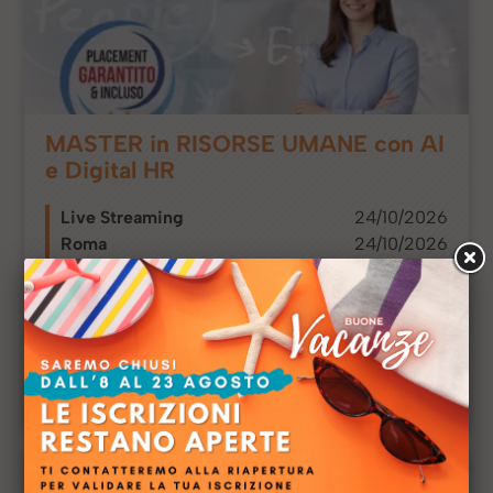
MASTER in RISORSE UMANE con AI
e Digital HR
Live Streaming
24/10/2026
Roma
24/10/2026
Milano
24/10/2026
On Demand
SUBITO DISPONIBILE
€ 2.400,00
€ 1.600,00
€ 1.800,00
€ 1.280,00
in Aula e in Streaming
On Demand
44 ed.