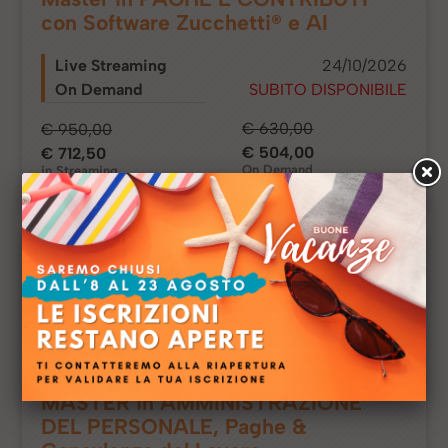
con Software Zucchetti® e AI
Live Streaming
24/10/2026
On Demand
SUBITO DISPONIBILE
€ 630,00
€ 950,00
€ 504,00
€ 712,50
On Demand
in Streaming
44 ed.
MASTER in AMMINISTRAZIONE
DEL PERSONALE, Paghe &